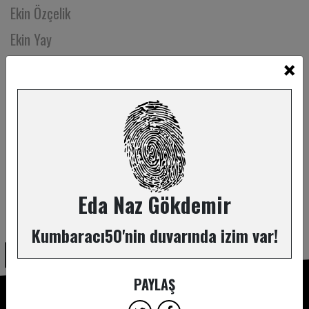
Ekin Özçelik
Ekin Yay
×
Elçin Yıldızbayrak
Elçin Yılmaz
Elif Aksu
Elif Altınsapan
Elif Cışkunçay
Elif Güven
Eda Naz Gökdemir
ABONE OL
Elif Hayta
Kumbaracı50'nin duvarında izim var!
Elif İpek Akkaya
Elif Kurt
PAYLAŞ
Elif Ongan Tekçe