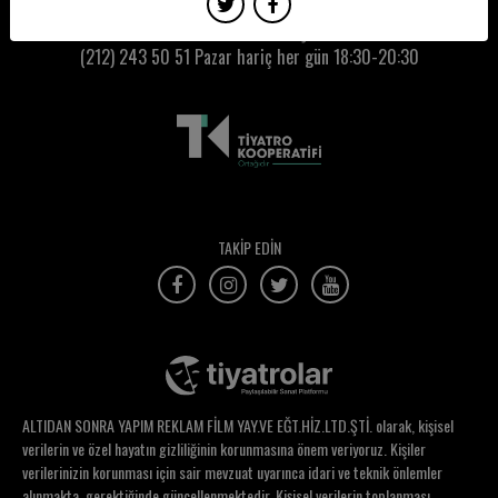
Elif Selin Mercan
Kumbaracı50 Gişe:
(212) 243 50 51
Pazar hariç her gün 18:30-20:30
Elif Tunaboylu
Elif Yonca
Elif Yücel
Elifcan Celebi
Elvan Bayraktaroğlu
TAKİP EDİN
Elvan Demirez
Elvin Göncü
Emek Hacıibrahimoğlu
Emel Güler
ALTIDAN SONRA YAPIM REKLAM FİLM YAY.VE EĞT.HİZ.LTD.ŞTİ. olarak, kişisel
Emin Süme
verilerin ve özel hayatın gizliliğinin korunmasına önem veriyoruz. Kişiler
verilerinizin korunması için sair mevzuat uyarınca idari ve teknik önlemler
Emir Tekin
alınmakta, gerektiğinde güncellenmektedir. Kişisel verilerin toplanması,