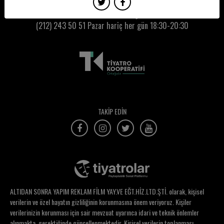
Nadir Sarıbacak
Kumbaracı50 Gişe:
(212) 243 50 51
Pazar hariç her gün 18:30-20:30
Nagihan Örküş
Nahit Akarkarasu
Nazlı Han
Nazlı ve Candan Uca
Nehir Erdoğan
TAKİP EDİN
Nergis Akpınar
Nermin Cengen
Nesim Ovadya İzrail
Nesligül Onyedioğlu
ALTIDAN SONRA YAPIM REKLAM FİLM YAY.VE EĞT.HİZ.LTD.ŞTİ. olarak, kişisel
Neslihan Koğuş
verilerin ve özel hayatın gizliliğinin korunmasına önem veriyoruz. Kişiler
verilerinizin korunması için sair mevzuat uyarınca idari ve teknik önlemler
Nesrin Özarslan
alınmakta, gerektiğinde güncellenmektedir. Kişisel verilerin toplanması,