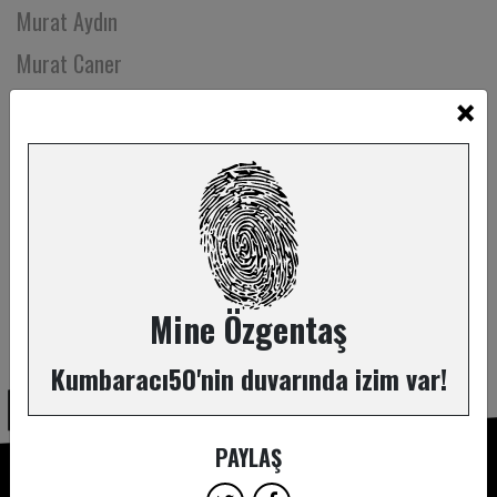
Murat Aydın
Murat Caner
×
Murat Kocalar
Murat Özmen
Musa Yiğitbilek
Mustafa Gül
Mustafa Sütlaş
Muzaffer Malkoç
Mine Özgentaş
ABONE OL
Mücahit Karabas
Kumbaracı50'nin duvarında izim var!
Müge Karagülle
Müge Tarcan
PAYLAŞ
Nadir Kalfazade