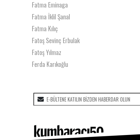
Fatma Eminaga
Fatma İklil Şanal
Fatma Kılıç
Fatoş Sevinç Erbulak
Fatoş Yılmaz
Ferda Karıkoğlu
Feride Çetin
Feride Serap Korkusuz
Fırat Köker
Fikret Filiz Gündoğdu
Filiz Asar
Filiz Bozkuş Al