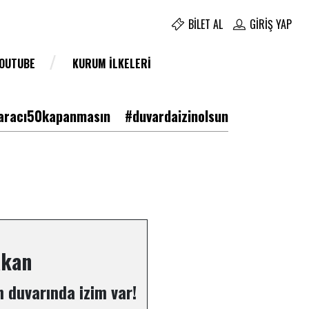
BILET AL
GIRIŞ YAP
YOUTUBE
KURUM İLKELERI
racı50kapanmasın
#duvardaizinolsun
akan
 duvarında izim var!