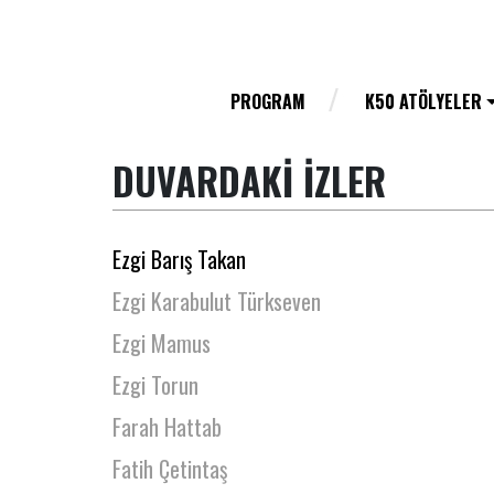
Eylem Acar
Eylül Ersan
Eylül Yeral
PROGRAM
K50 ATÖLYELER
Eyüp Toprak
DUVARDAKİ İZLER
Ezel Engin
Ezgi Akdemir
Ezgi Barış Takan
Ezgi Karabulut Türkseven
Ezgi Mamus
Ezgi Torun
Farah Hattab
Fatih Çetintaş