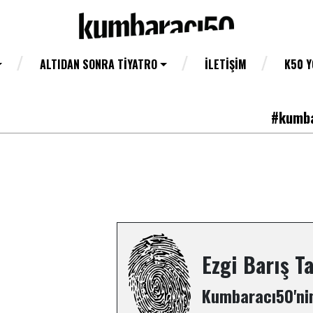
ALTIDAN SONRA TIYATRO
İLETIŞIM
K50 
#kumba
Ezgi Barış T
Kumbaracı50'nin