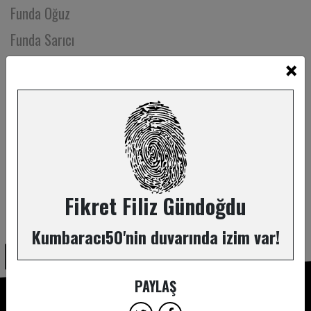
Funda Oğuz
Funda Sarıcı
×
Gamze Esmail
Gamze Gorur
Gaye Yalçın
Gencay Gedik Çoban
Gencer Özkazman
Gizem Çakır Yeşil
Fikret Filiz Gündoğdu
ABONE OL
Gizem Sarı
Kumbaracı50'nin duvarında izim var!
Gökçe Erdoğan
Gökçe Özder
PAYLAŞ
Gökçe Saygın Batista