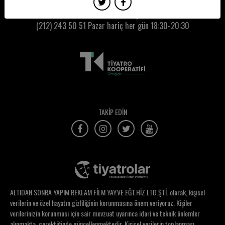
Gökçe Sevimli
Kumbaracı50 Gişe:
(212) 243 50 51
Pazar hariç her gün 18:30-20:30
Gökhan Gürün
Görgün Taner
Gözde Aral Ocak
Gözde Balcı Alikalfa
Gözde Emre
TAKİP EDİN
Gözde Şencoşkun
Güldenay Sonumut
Gülengül Altıntaş
Gülin Gürsoy
ALTIDAN SONRA YAPIM REKLAM FİLM YAY.VE EĞT.HİZ.LTD.ŞTİ. olarak, kişisel
Gülseren Gürşen
verilerin ve özel hayatın gizliliğinin korunmasına önem veriyoruz. Kişiler
verilerinizin korunması için sair mevzuat uyarınca idari ve teknik önlemler
Gülseren Yalçın
alınmakta, gerektiğinde güncellenmektedir. Kişisel verilerin toplanması,