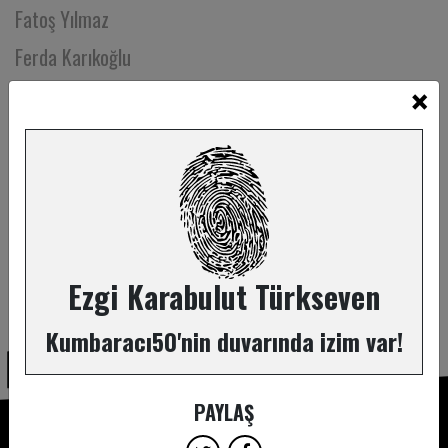
Fatoş Yılmaz
Ferda Karıkoğlu
×
Feride Çetin
Feride Serap Korkusuz
Fırat Köker
Fikret Filiz Gündoğdu
Filiz Asar
Filiz Bozkuş Al
Ezgi Karabulut Türkseven
ABONE OL
Filiz Karahasanoğlu
Kumbaracı50'nin duvarında izim var!
Filiz Mehmetoğlu
Filiz Uygun
PAYLAŞ
Filiz Uzuner