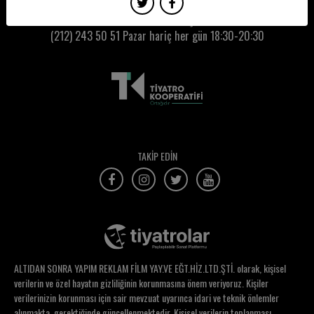
Film Hafızası
Kumbaracı50 Gişe:
(212) 243 50 51
Pazar hariç her gün 18:30-20:30
Funda Çetintaş
Funda Oğuz
Funda Sarıcı
Gamze Esmail
Gamze Gorur
TAKİP EDİN
Gaye Yalçın
Gencay Gedik Çoban
Gencer Özkazman
Gizem Çakır Yeşil
ALTIDAN SONRA YAPIM REKLAM FİLM YAY.VE EĞT.HİZ.LTD.ŞTİ. olarak, kişisel
Gizem Sarı
verilerin ve özel hayatın gizliliğinin korunmasına önem veriyoruz. Kişiler
verilerinizin korunması için sair mevzuat uyarınca idari ve teknik önlemler
Gökçe Erdoğan
alınmakta, gerektiğinde güncellenmektedir. Kişisel verilerin toplanması,