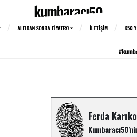
ALTIDAN SONRA TIYATRO
İLETIŞIM
K50 
#kumba
Ferda Karıko
Kumbaracı50'nin