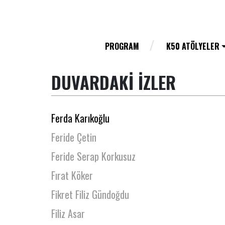
Fatih Çetintaş
Fatma Eminaga
Fatma İklil Şanal
PROGRAM
K50 ATÖLYELER
Fatma Kılıç
DUVARDAKİ İZLER
Fatoş Sevinç Erbulak
Fatoş Yılmaz
Ferda Karıkoğlu
Feride Çetin
Feride Serap Korkusuz
Fırat Köker
Fikret Filiz Gündoğdu
Filiz Asar