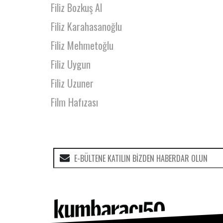
Filiz Bozkuş Al
Filiz Karahasanoğlu
Filiz Mehmetoğlu
Filiz Uygun
Filiz Uzuner
Film Hafızası
Funda Çetintaş
Funda Oğuz
Funda Sarıcı
Gamze Esmail
Gamze Gorur
Gaye Yalçın