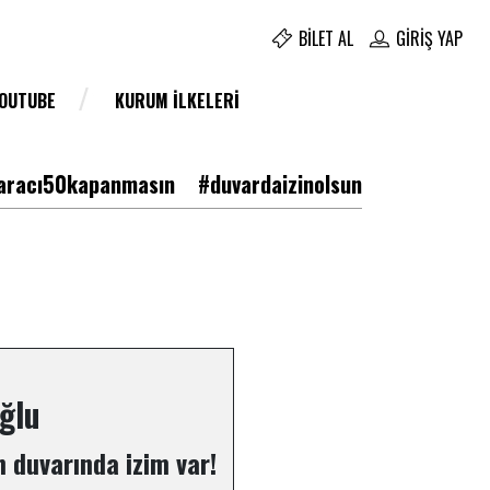
BILET AL
GIRIŞ YAP
YOUTUBE
KURUM İLKELERI
racı50kapanmasın
#duvardaizinolsun
ğlu
 duvarında izim var!