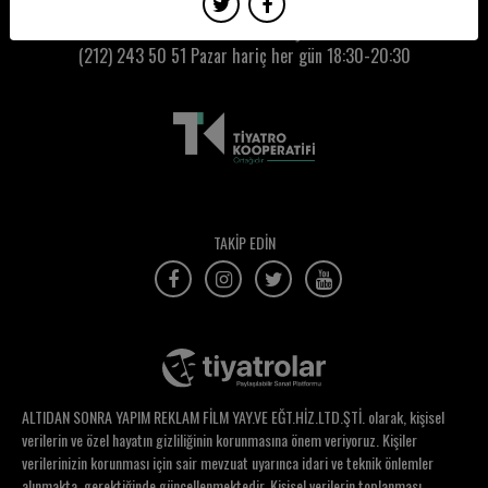
Nazlı Han
Kumbaracı50 Gişe:
(212) 243 50 51
Pazar hariç her gün 18:30-20:30
Nazlı ve Candan Uca
Nehir Erdoğan
Nergis Akpınar
Nermin Cengen
Nesim Ovadya İzrail
TAKİP EDİN
Nesligül Onyedioğlu
Neslihan Koğuş
Nesrin Özarslan
Nesrin Topaloğlu
ALTIDAN SONRA YAPIM REKLAM FİLM YAY.VE EĞT.HİZ.LTD.ŞTİ. olarak, kişisel
Neşe Umut
verilerin ve özel hayatın gizliliğinin korunmasına önem veriyoruz. Kişiler
verilerinizin korunması için sair mevzuat uyarınca idari ve teknik önlemler
Nevra Sezer Tüfekçi
alınmakta, gerektiğinde güncellenmektedir. Kişisel verilerin toplanması,