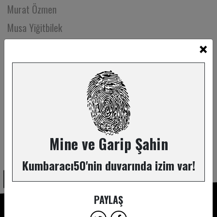
Murat Özmen
Musa Yiğitbilek
×
Mustafa Gül
Mustafa Sütlaş
Muzaffer Malkoç
Mücahit Karabas
Müge Karagülle
Müge Tarcan
Mine ve Garip Şahin
ABONE OL
Nadir Kalfazade
Kumbaracı50'nin duvarında izim var!
Nadir Sarıbacak
Nagihan Örküş
PAYLAŞ
Nahit Akarkarasu