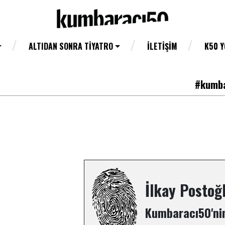
ALTIDAN SONRA TIYATRO
İLETIŞIM
K50 
#kumba
İlkay Postoğ
Kumbaracı50'nin