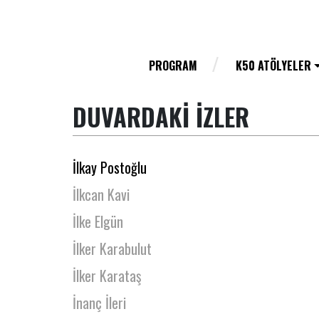
İbrahim Selim
İdil Acim
İkbal Polat
PROGRAM
K50 ATÖLYELER
İklil Şanal
DUVARDAKİ İZLER
İlhan Beyoğlu
İlhan Sadıkoğlu
İlkay Postoğlu
İlkcan Kavi
İlke Elgün
İlker Karabulut
İlker Karataş
İnanç İleri