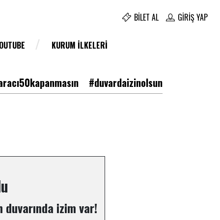
BILET AL
GIRIŞ YAP
YOUTUBE
KURUM İLKELERI
racı50kapanmasın
#duvardaizinolsun
lu
 duvarında izim var!