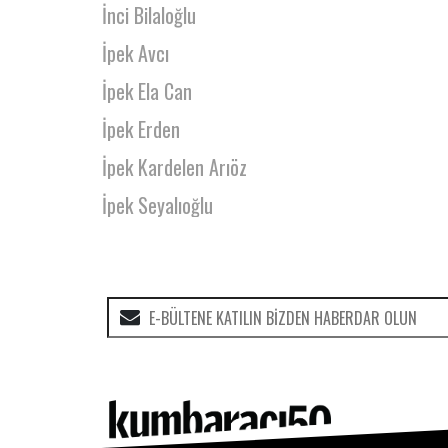
İnci Bilaloğlu
İpek Avcı
İpek Ela Can
İpek Erden
İpek Kardelen Arıöz
İpek Seyalıoğlu
İrem Atmaca
İrem Özsürücü
İrem S.
İrem Uslu Futacı
İrem Uyum
İştisan