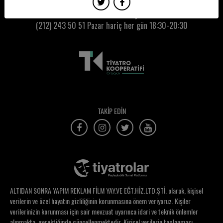
Serhat Akdeniz
Kumbaracı50 Gişe:
(212) 243 50 51
Pazar hariç her gün 18:30-20:30
Serhat Eroğlu
Serim Dinç
Serkan Aksu
Serkan Özgün
Sernur Çiftçi
TAKİP EDİN
Serpil Baygören
Serpil Yalçın Celayir
Sertaç Batur
Sertaç Nicholas Güder
ALTIDAN SONRA YAPIM REKLAM FİLM YAY.VE EĞT.HİZ.LTD.ŞTİ. olarak, kişisel
Setenay Yüksel
verilerin ve özel hayatın gizliliğinin korunmasına önem veriyoruz. Kişiler
verilerinizin korunması için sair mevzuat uyarınca idari ve teknik önlemler
Sevcan Yalçın
alınmakta, gerektiğinde güncellenmektedir. Kişisel verilerin toplanması,