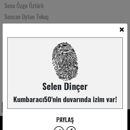
Sena Özge Öztürk
Sencan Oytun Tokuç
×
Sera Kadıgil
Serap Çevikel
Serap Özerdem
Sercan Badur
Sercan Gidişoğlu
Serda Arslan
Selen Dinçer
ABONE OL
Serdar Buhan
Kumbaracı50'nin duvarında izim var!
Serdar Demir
Serhad Öztürk
PAYLAŞ
Serhan Gürelli