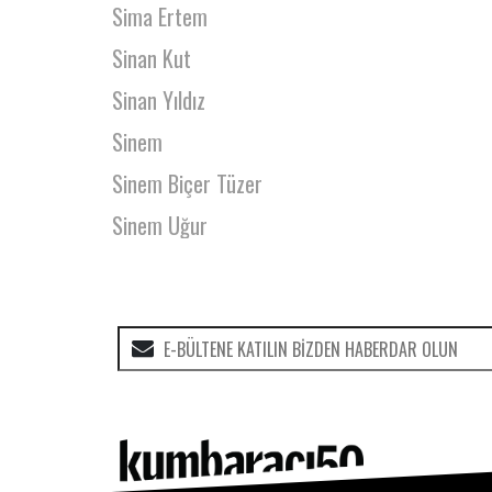
Sima Ertem
Sinan Kut
Sinan Yıldız
Sinem
Sinem Biçer Tüzer
Sinem Uğur
Sirin Keskin İndere
Soner Bastiat
Söz Kadının Tiyatro Ekibi
Sudenur Günen
Suha Çalkıvik
Suna Tüzün