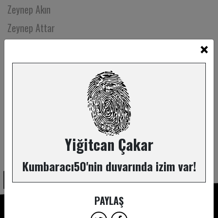
Zeynep Akın
Zeynep Attar
×
Zeynep Balkan
Zeynep Ceren Gedikali
Zeynep Doğrul
Zeynep Ekin Öner
Zeynep Emiroğlu Ateş
Zeynep Günsür
Yiğitcan Çakar
ABONE OL
Zeynep Hazal Sevinç
Kumbaracı50'nin duvarında izim var!
Zeynep Malaz
Zeynep Mazıcı
PAYLAŞ
Zeynep Okan