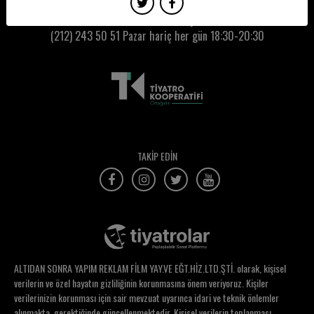
Zeynep Ünal
Kumbaracı50 Gişe:
(212) 243 50 51
Pazar hariç her gün 18:30-20:30
Ziya Demirel
Zühre Küçükbezirci
TAKİP EDİN
ALTIDAN SONRA YAPIM REKLAM FİLM YAY.VE EĞT.HİZ.LTD.ŞTİ. olarak, kişisel
verilerin ve özel hayatın gizliliğinin korunmasına önem veriyoruz. Kişiler
verilerinizin korunması için sair mevzuat uyarınca idari ve teknik önlemler
alınmakta, gerektiğinde güncellenmektedir. Kişisel verilerin toplanması,