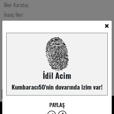
İlker Karataş
İnanç İleri
×
İnci Bilaloğlu
İpek Avcı
İpek Ela Can
İpek Erden
İpek Kardelen Arıöz
İpek Seyalıoğlu
İdil Acim
ABONE OL
İrem Atmaca
Kumbaracı50'nin duvarında izim var!
İrem Özsürücü
İrem S.
PAYLAŞ
İrem Uslu Futacı