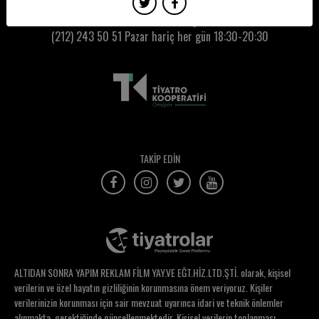
İrem Uyum
Kumbaracı50 Gişe:
(212) 243 50 51
Pazar hariç her gün 18:30-20:30
İştisan
İzlem Görer Tarakçı
Jale Karabekir
Janset Güney
Jülide Aner
TAKİP EDİN
Kemal Aydoğan
Kemal Tanişan
Kıvanç Erten
Kumru Cantürk
ALTIDAN SONRA YAPIM REKLAM FİLM YAY.VE EĞT.HİZ.LTD.ŞTİ. olarak, kişisel
Kurtco Nakliyat
verilerin ve özel hayatın gizliliğinin korunmasına önem veriyoruz. Kişiler
verilerinizin korunması için sair mevzuat uyarınca idari ve teknik önlemler
Kuytu Tiyatro
alınmakta, gerektiğinde güncellenmektedir. Kişisel verilerin toplanması,