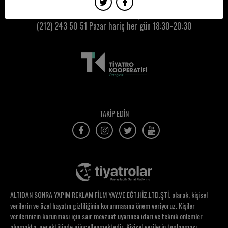
Bengi Özboyacı
Kumbaracı50 Gişe:
(212) 243 50 51
Pazar hariç her gün 18:30-20:30
Bensu Güneş Orhunöz
Berivan Ersönmez
Berk Arda Yurdakul
Berkay Ateş
Berkay Bozkurt
TAKİP EDİN
Berna Adıgüzel
Berna Altın
Berna Balaban
Berna Egin
ALTIDAN SONRA YAPIM REKLAM FİLM YAY.VE EĞT.HİZ.LTD.ŞTİ. olarak, kişisel
Berna Özkan
verilerin ve özel hayatın gizliliğinin korunmasına önem veriyoruz. Kişiler
verilerinizin korunması için sair mevzuat uyarınca idari ve teknik önlemler
Berrin Hatacikoğlu
alınmakta, gerektiğinde güncellenmektedir. Kişisel verilerin toplanması,