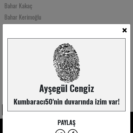
Bahar Kakaç
Bahar Kerimoğlu
×
Bahar Pilavcı
Balca Folyaoğlu
Banu Kuruoğlu
Barış Akdoğan
Barış Özer
Başak Akıncı
Ayşegül Cengiz
ABONE OL
Başak Keser
Kumbaracı50'nin duvarında izim var!
Begüm Egesel
Bekir Başar Özer
PAYLAŞ
Belgin Dağtekin