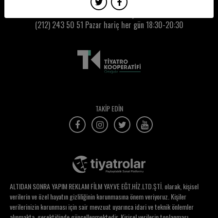
Tilbe Saran
Kumbaracı50 Gişe:
(212) 243 50 51
Pazar hariç her gün 18:30-20:30
Timuçin Gürer
Timur Erbil
Tiyatro Alesta
Tiyatro Martı
Tiyatrokare
TAKİP EDİN
Tolga Burçak
Tuba Ayhan
Tuğba İyigün
Tuğçe Bilgin
ALTIDAN SONRA YAPIM REKLAM FİLM YAY.VE EĞT.HİZ.LTD.ŞTİ. olarak, kişisel
Tuğçe Ceylan
verilerin ve özel hayatın gizliliğinin korunmasına önem veriyoruz. Kişiler
verilerinizin korunması için sair mevzuat uyarınca idari ve teknik önlemler
Tuğçe Uz
alınmakta, gerektiğinde güncellenmektedir. Kişisel verilerin toplanması,