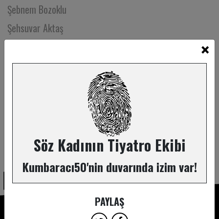
Şebnem Bozoklu
Şehsuvar Aktaş
×
Şenay Gürler
Şevki Güney
Şevval Damla Kaya
Şirin Vatan
Şöhret Hantal
Şölen Özkan
Söz Kadının Tiyatro Ekibi
ABONE OL
Şule Demirel
Kumbaracı50'nin duvarında izim var!
Tankut Yıldız
Tansu Sönmez
PAYLAŞ
Tarık Volkan Cengen