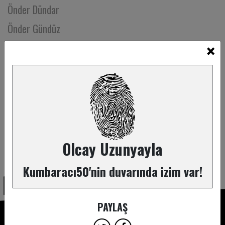
Önder Dündar
Önder Gündüz
×
Önder Şahinoğullarıgil
Öykü Attila
Öykü Karan
Öykü Naz Altay
Özce Bilge Demoğlu
Özden Açıkgöz
Olcay Uzunyayla
ABONE OL
Özer Durmaz
Kumbaracı50'nin duvarında izim var!
Özge Akdeniz
Özge Babacan
PAYLAŞ
Özge Baytın