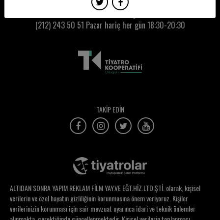
Özge Bumin Öztaşkın
Kumbaracı50 Gişe:
(212) 243 50 51
Pazar hariç her gün 18:30-20:30
Özge Özden
Özge Özkefeli Yılmaz
Özge Şahin
Özge Uysal
Özgün Akaçça
TAKİP EDİN
Özgün Çakar
Özgür Can Gürpınar
Özgür Hacıer
Özkan Kaya
ALTIDAN SONRA YAPIM REKLAM FİLM YAY.VE EĞT.HİZ.LTD.ŞTİ. olarak, kişisel
Özlem Demürezen
verilerin ve özel hayatın gizliliğinin korunmasına önem veriyoruz. Kişiler
verilerinizin korunması için sair mevzuat uyarınca idari ve teknik önlemler
Özlem Ece
alınmakta, gerektiğinde güncellenmektedir. Kişisel verilerin toplanması,