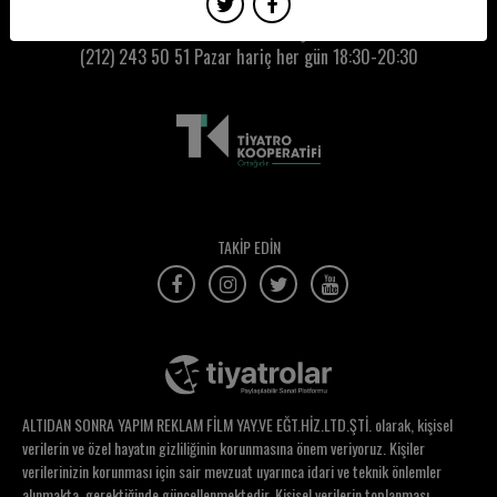
Elifcan Celebi
Kumbaracı50 Gişe:
(212) 243 50 51
Pazar hariç her gün 18:30-20:30
Elvan Bayraktaroğlu
Elvan Demirez
Elvin Göncü
Emek Hacıibrahimoğlu
Emel Güler
TAKİP EDİN
Emin Süme
Emir Tekin
Emre Bayer
Emre Can Kara
ALTIDAN SONRA YAPIM REKLAM FİLM YAY.VE EĞT.HİZ.LTD.ŞTİ. olarak, kişisel
Emre Cosar
verilerin ve özel hayatın gizliliğinin korunmasına önem veriyoruz. Kişiler
verilerinizin korunması için sair mevzuat uyarınca idari ve teknik önlemler
Emre Coşkun
alınmakta, gerektiğinde güncellenmektedir. Kişisel verilerin toplanması,