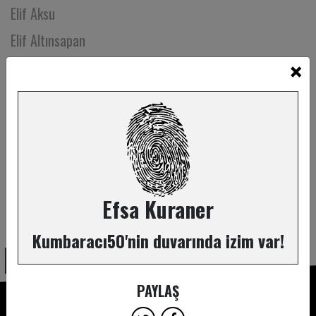
Elif Aksu
Elif Altınsapan
×
Elif Cışkunçay
Elif Güven
Elif Hayta
Elif İpek Akkaya
Elif Kurt
Elif Ongan Tekçe
Efsa Kuraner
ABONE OL
Elif Selin Mercan
Kumbaracı50'nin duvarında izim var!
Elif Tunaboylu
Elif Yonca
PAYLAŞ
Elif Yücel