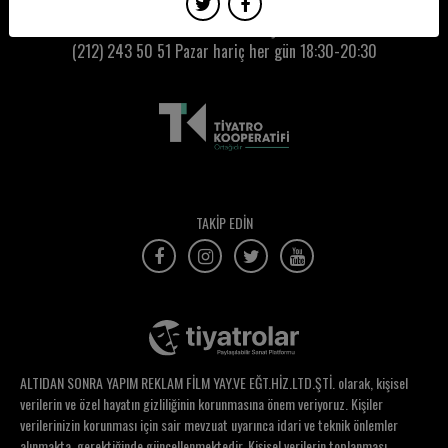
Timur Erbil
Kumbaracı50 Gişe:
(212) 243 50 51
Pazar hariç her gün 18:30-20:30
Tiyatro Alesta
Tiyatro Martı
Tiyatrokare
Tolga Burçak
Tuba Ayhan
TAKİP EDİN
Tuğba İyigün
Tuğçe Bilgin
Tuğçe Ceylan
Tuğçe Uz
ALTIDAN SONRA YAPIM REKLAM FİLM YAY.VE EĞT.HİZ.LTD.ŞTİ. olarak, kişisel
Tunç Öndemir
verilerin ve özel hayatın gizliliğinin korunmasına önem veriyoruz. Kişiler
verilerinizin korunması için sair mevzuat uyarınca idari ve teknik önlemler
Tunç Tatoğlu
alınmakta, gerektiğinde güncellenmektedir. Kişisel verilerin toplanması,