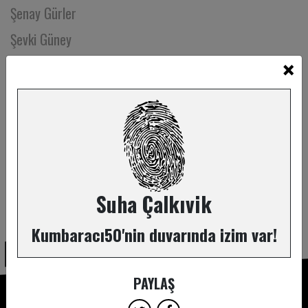
Şenay Gürler
Şevki Güney
×
Şevval Damla Kaya
Şirin Vatan
Şöhret Hantal
Şölen Özkan
Şule Demirel
Tankut Yıldız
Suha Çalkıvik
ABONE OL
Tansu Sönmez
Kumbaracı50'nin duvarında izim var!
Tarık Volkan Cengen
Tilbe Saran
PAYLAŞ
Timuçin Gürer