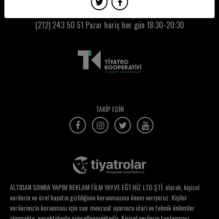
Tuba Ayhan
Kumbaracı50 Gişe:
(212) 243 50 51
Pazar hariç her gün 18:30-20:30
Tuğba İyigün
Tuğçe Bilgin
Tuğçe Ceylan
Tuğçe Uz
Tunç Öndemir
TAKİP EDİN
Tunç Tatoğlu
Turgay Tural
Tutku Çoşkun
Tülay Güleç Keskin
ALTIDAN SONRA YAPIM REKLAM FİLM YAY.VE EĞT.HİZ.LTD.ŞTİ. olarak, kişisel
Tülay Günal
verilerin ve özel hayatın gizliliğinin korunmasına önem veriyoruz. Kişiler
verilerinizin korunması için sair mevzuat uyarınca idari ve teknik önlemler
Tülin Gümüştekin
alınmakta, gerektiğinde güncellenmektedir. Kişisel verilerin toplanması,