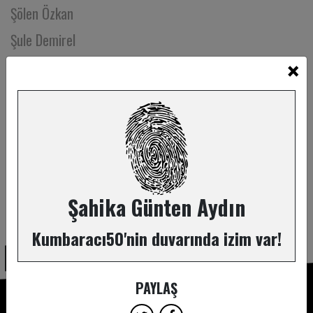
Şölen Özkan
Şule Demirel
×
Tankut Yıldız
Tansu Sönmez
Tarık Volkan Cengen
Tilbe Saran
Timuçin Gürer
Timur Erbil
Şahika Günten Aydın
ABONE OL
Tiyatro Alesta
Kumbaracı50'nin duvarında izim var!
Tiyatro Martı
Tiyatrokare
PAYLAŞ
Tolga Burçak