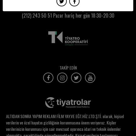
Tülay Güleç Keskin
Kumbaracı50 Gişe:
(212) 243 50 51
Pazar hariç her gün 18:30-20:30
Tülay Günal
Tülin Gümüştekin
Tülin Özen
Ufuk Marangozoğlu
Ufuk Tan Altunkaya
TAKİP EDİN
Ufuk Tekin
Uğur Gürses
Uğur Tosun
Ulrich Meyer-Horsch
ALTIDAN SONRA YAPIM REKLAM FİLM YAY.VE EĞT.HİZ.LTD.ŞTİ. olarak, kişisel
Umur Çullu
verilerin ve özel hayatın gizliliğinin korunmasına önem veriyoruz. Kişiler
verilerinizin korunması için sair mevzuat uyarınca idari ve teknik önlemler
Umut Aktaylı
alınmakta, gerektiğinde güncellenmektedir. Kişisel verilerin toplanması,