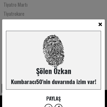
Tiyatro Martı
Tiyatrokare
×
Tolga Burçak
Tuba Ayhan
Tuğba İyigün
Tuğçe Bilgin
Tuğçe Ceylan
Tuğçe Uz
Şölen Özkan
ABONE OL
Tunç Öndemir
Kumbaracı50'nin duvarında izim var!
Tunç Tatoğlu
Turgay Tural
PAYLAŞ
Tutku Çoşkun