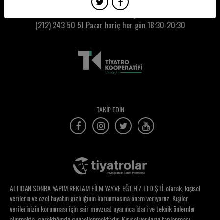
Ece Akın
Kumbaracı50 Gişe:
(212) 243 50 51
Pazar hariç her gün 18:30-20:30
Ece Dizdar
Ece Güneş Aydın
Ece Metin
Ece Nesli Korkmaz
Eda Akalın
TAKİP EDİN
Eda Geven
Eda Mimaroğlu
Eda Naz Gökdemir
Eda Tanrıverdi
ALTIDAN SONRA YAPIM REKLAM FİLM YAY.VE EĞT.HİZ.LTD.ŞTİ. olarak, kişisel
Edibe Buğra
verilerin ve özel hayatın gizliliğinin korunmasına önem veriyoruz. Kişiler
verilerinizin korunması için sair mevzuat uyarınca idari ve teknik önlemler
Efe Çizmecioğlu
alınmakta, gerektiğinde güncellenmektedir. Kişisel verilerin toplanması,