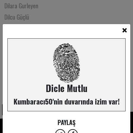
Dilara Gurleyen
Dilcu Güçlü
×
Dilde Mahalli
Dilek Yaşar
Doğan Yılmaz
Doğu Yaşar Akal
Doret Barokas
Dr.Hülya Yüksel
Dicle Mutlu
ABONE OL
Duygu Kaya
Kumbaracı50'nin duvarında izim var!
Duygu Steinborn
Ebru Nihan Celkan - Açelya Celkan
PAYLAŞ
Ebru Sürek