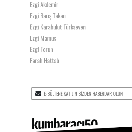
Ezgi Akdemir
Ezgi Barış Takan
Ezgi Karabulut Türkseven
Ezgi Mamus
Ezgi Torun
Farah Hattab
Fatih Çetintaş
Fatma Eminaga
Fatma İklil Şanal
Fatma Kılıç
Fatoş Sevinç Erbulak
Fatoş Yılmaz