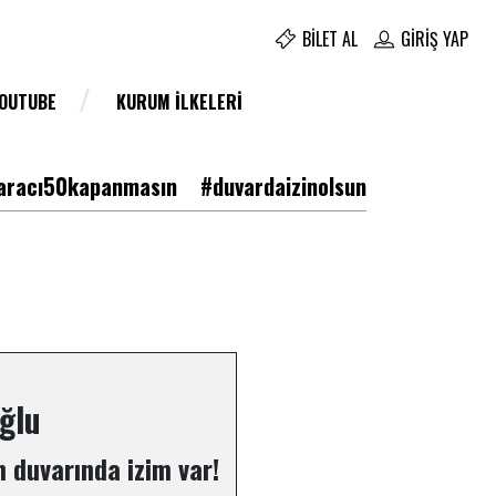
BILET AL
GIRIŞ YAP
YOUTUBE
KURUM İLKELERI
racı50kapanmasın
#duvardaizinolsun
ğlu
 duvarında izim var!