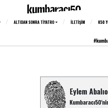
ALTIDAN SONRA TIYATRO
İLETIŞIM
K50 
#kumba
Eylem Abalıo
Kumbaracı50'nin