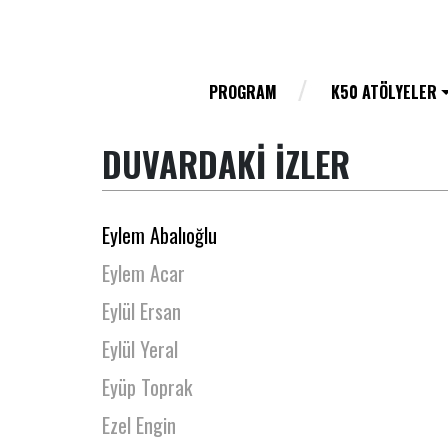
Esra Kudde
Esra Tonka
Esra Yıldız
PROGRAM
K50 ATÖLYELER
Evrim Doğan
DUVARDAKİ İZLER
Evrim Sumer
Evrim Yavuz
Eylem Abalıoğlu
Eylem Acar
Eylül Ersan
Eylül Yeral
Eyüp Toprak
Ezel Engin