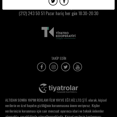
Ekin Yay
Kumbaracı50 Gişe:
(212) 243 50 51
Pazar hariç her gün 18:30-20:30
Elçin Yıldızbayrak
Elçin Yılmaz
Elif Aksu
Elif Altınsapan
Elif Cışkunçay
TAKİP EDİN
Elif Güven
Elif Hayta
Elif İpek Akkaya
Elif Kurt
ALTIDAN SONRA YAPIM REKLAM FİLM YAY.VE EĞT.HİZ.LTD.ŞTİ. olarak, kişisel
Elif Ongan Tekçe
verilerin ve özel hayatın gizliliğinin korunmasına önem veriyoruz. Kişiler
verilerinizin korunması için sair mevzuat uyarınca idari ve teknik önlemler
Elif Selin Mercan
alınmakta, gerektiğinde güncellenmektedir. Kişisel verilerin toplanması,