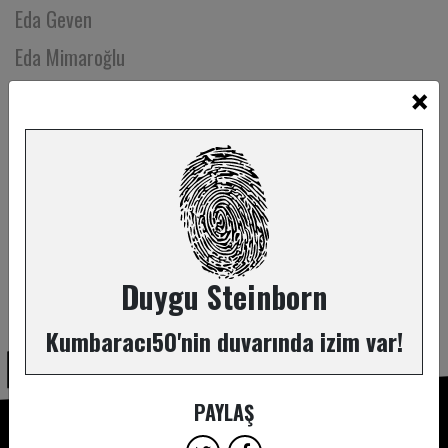
Eda Geven
Eda Mimaroğlu
×
Eda Naz Gökdemir
Eda Tanrıverdi
Edibe Buğra
Efe Çizmecioğlu
Efsa Kuraner
Efsun Pırıl Yeneroğlu
Duygu Steinborn
ABONE OL
Ekin Aytac
Kumbaracı50'nin duvarında izim var!
Ekin İnal
Ekin Kurtdarcan
PAYLAŞ
Ekin Özçelik