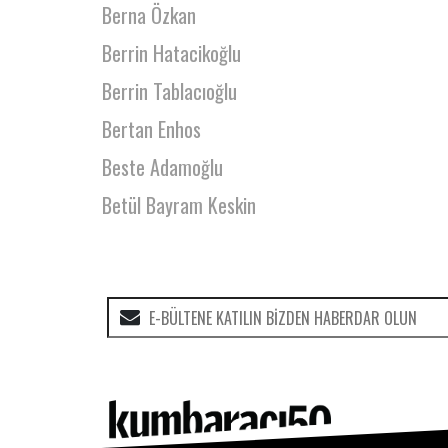
Berna Özkan
Berrin Hatacikoğlu
Berrin Tablacıoğlu
Bertan Enhos
Beste Adamoğlu
Betül Bayram Keskin
Betül Şimşek
Betül Taşkent
Beyhan Büyükyıldız
Bige Önal
Bilge Ceydilek
Bilge İyibozkurt