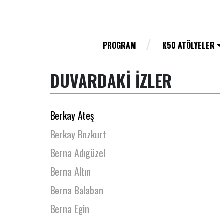
Bekir Başar Özer
Belgin Dağtekin
Bengi Özboyacı
PROGRAM
K50 ATÖLYELER
Bensu Güneş Orhunöz
DUVARDAKİ İZLER
Berivan Ersönmez
Berk Arda Yurdakul
Berkay Ateş
Berkay Bozkurt
Berna Adıgüzel
Berna Altın
Berna Balaban
Berna Egin