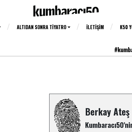
ALTIDAN SONRA TIYATRO
İLETIŞIM
K50 
#kumba
Berkay Ateş
Kumbaracı50'nin