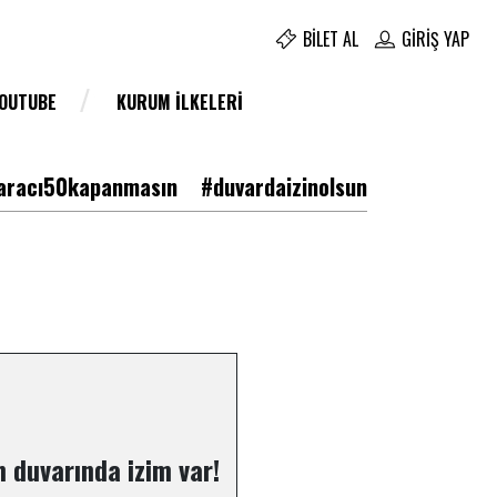
BILET AL
GIRIŞ YAP
YOUTUBE
KURUM İLKELERI
racı50kapanmasın
#duvardaizinolsun
 duvarında izim var!