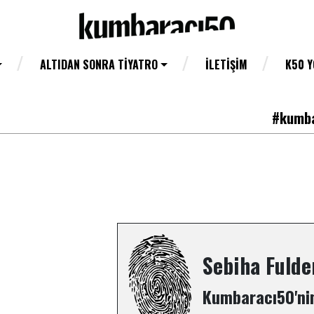
ALTIDAN SONRA TIYATRO
İLETIŞIM
K50 
#kumba
Sebiha Fuld
Kumbaracı50'nin