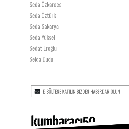
Seda Özkaraca
Seda Öztürk
Seda Sakarya
Seda Yüksel
Sedat Eroğlu
Selda Dudu
Selen Çatılı
Selen Dinçer
Selen Servi
Selim Yener
Selin Akder
Selin Aktaşoğlu