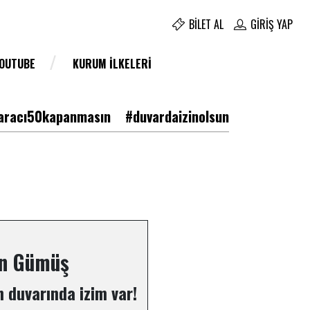
BILET AL
GIRIŞ YAP
YOUTUBE
KURUM İLKELERI
racı50kapanmasın
#duvardaizinolsun
en Gümüş
 duvarında izim var!