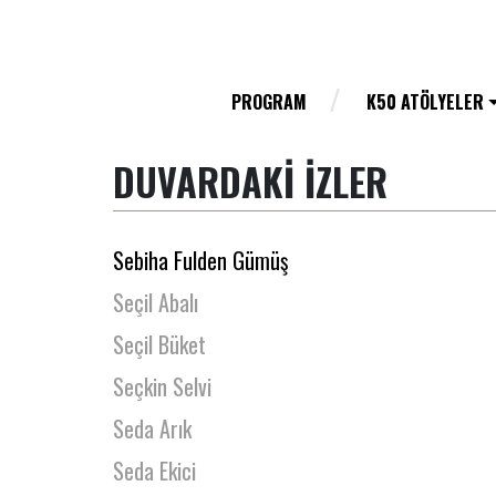
Rüştü Onur Atilla
Saffet Ercan
Said Ortagedik
PROGRAM
K50 ATÖLYELER
Saime Silahçıoğlu
DUVARDAKİ İZLER
Sara Aydın
Sarper Çelikbaş
Sebiha Fulden Gümüş
Seçil Abalı
Seçil Büket
Seçkin Selvi
Seda Arık
Seda Ekici