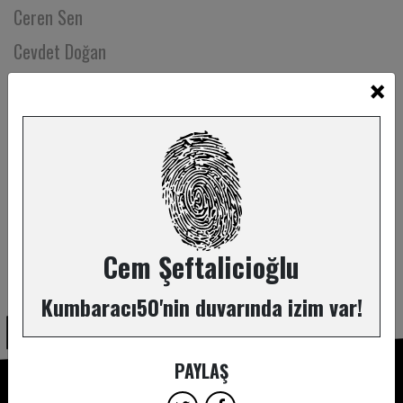
Ceren Sen
Cevdet Doğan
×
Ceyda Dirin
Ceyda Özbaşarel
Cihan Geçgin
Cihan Sönmez
Cumhur Kaman
Cüneyt Yalaz
Cem Şeftalicioğlu
ABONE OL
Çağla Gün
Kumbaracı50'nin duvarında izim var!
Çiçek Işıksel Sönmez
Çiğdem Aygün
PAYLAŞ
Çiğdem Özyerli