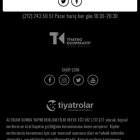
Çiğdem Pamukcu
Kumbaracı50 Gişe:
(212) 243 50 51
Pazar hariç her gün 18:30-20:30
Çiğdem Tongal
Dağlar Cilingir
Damla Cangül
Defne Halman
Demet Derelioğlu Aran
TAKİP EDİN
Deniz Adıgüzel
Deniz Alparslan
Deniz Bayhan
Deniz Baysal
ALTIDAN SONRA YAPIM REKLAM FİLM YAY.VE EĞT.HİZ.LTD.ŞTİ. olarak, kişisel
Deniz Çelik
verilerin ve özel hayatın gizliliğinin korunmasına önem veriyoruz. Kişiler
verilerinizin korunması için sair mevzuat uyarınca idari ve teknik önlemler
Deniz Engin
alınmakta, gerektiğinde güncellenmektedir. Kişisel verilerin toplanması,