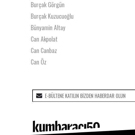
Burçak Görgün
Burçak Kuzucuoğlu
Bünyamin Altay
Can Akpolat
Can Canbaz
Can Öz
Canan Ertürk
Canem Çabas
Canse Yüzer
Cansın Asarlı
Cansu Dikmen
Cansu Etli