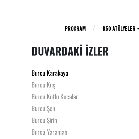
Burcu Akın Öztemel
Burcu Alpaslan
Burcu Bilen
PROGRAM
K50 ATÖLYELER
Burcu Firdevs Demirağ
DUVARDAKİ İZLER
Burcu Halaçoğlu
Burcu Karaca
Burcu Karakaya
Burcu Kuş
Burcu Kutlu Kocalar
Burcu Şen
Burcu Şirin
Burcu Yaraman