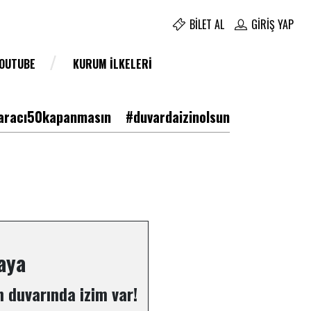
BILET AL
GIRIŞ YAP
YOUTUBE
KURUM İLKELERI
racı50kapanmasın
#duvardaizinolsun
aya
 duvarında izim var!