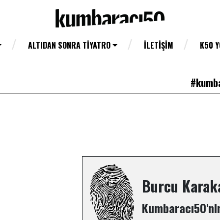
ALTIDAN SONRA TIYATRO
İLETIŞIM
K50 
#kumba
Burcu Karak
Kumbaracı50'nin